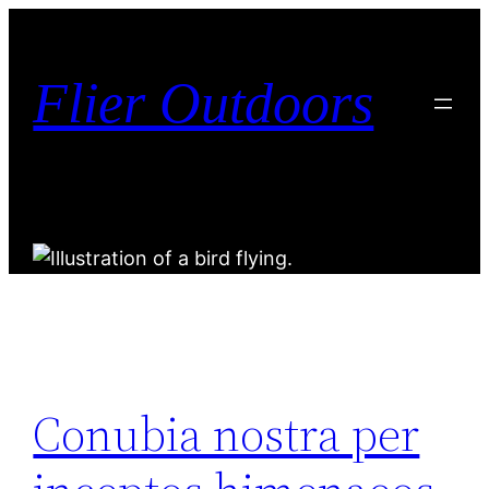
Flier Outdoors
Conubia nostra per